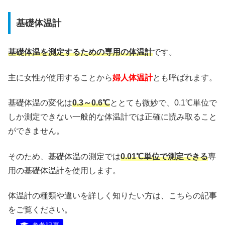
基礎体温計
基礎体温を測定するための専用の体温計
です。
主に女性が使用することから
婦人体温計
とも呼ばれます。
基礎体温の変化は
0.3～0.6℃
ととても微妙で、0.1℃単位で
しか測定できない一般的な体温計では正確に読み取ること
ができません。
そのため、基礎体温の測定では
0.01℃単位で測定できる
専
用の基礎体温計を使用します。
体温計の種類や違いを詳しく知りたい方は、こちらの記事
をご覧ください。