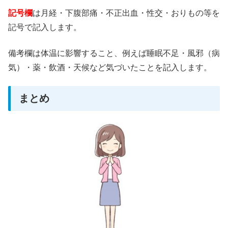
記号欄
は月経・下腹部痛・不正出血・性交・おりもの等を
記号で記入します。
備考欄は体温に影響すること、例えば睡眠不足・風邪（病
気）・薬・飲酒・天候など気づいたことを記入します。
まとめ