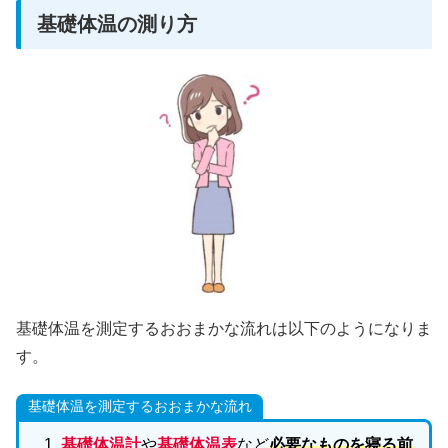
基礎体温の測り方
基礎体温を測定するおおまかな流れは以下のようになりま
す。
基礎体温を測定するおおまかな流れ
基礎体温計
や
基礎体温表
など
必要なものを寝る前