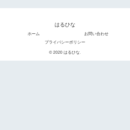
はるひな
ホーム
お問い合わせ
プライバシーポリシー
© 2020 はるひな.