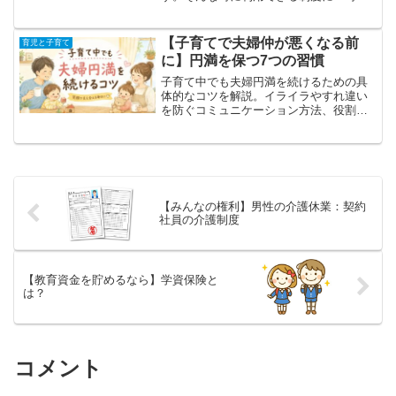
外労働を制限する制度」があります。こ
の記事では、時間外労働を制限する制度
がどういう制度なのか、どんなメリット
【子育てで夫婦仲が悪くなる前
育児と子育て
があるのかを紹介します。
に】円満を保つ7つの習慣
子育て中でも夫婦円満を続けるための具
体的なコツを解説。イライラやすれ違い
を防ぐコミュニケーション方法、役割分
担、夫婦時間の作り方まで今日から実践
できる内容を紹介します。
【みんなの権利】男性の介護休業：契約
社員の介護制度
【教育資金を貯めるなら】学資保険と
は？
コメント