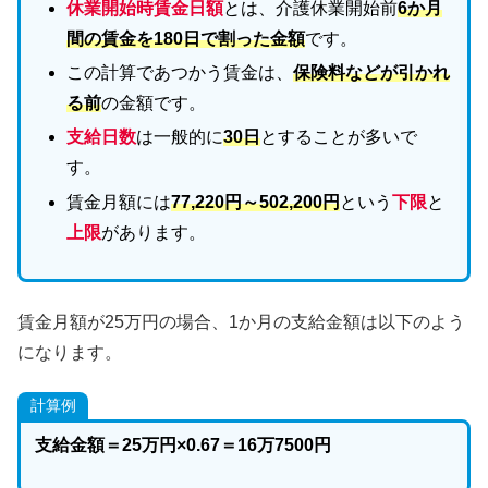
休業開始時賃金日額
とは、介護休業開始前
6か月
間の賃金を180日で割った金額
です。
この計算であつかう賃金は、
保険料などが引かれ
る前
の金額です。
支給日数
は一般的に
30日
とすることが多いで
す。
賃金月額には
77,220円～502,200円
という
下限
と
上限
があります。
賃金月額が25万円の場合、1か月の支給金額は以下のよう
になります。
計算例
支給金額＝25万円×0.67＝16万7500円