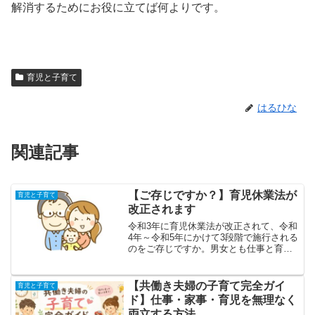
解消するためにお役に立てば何よりです。
育児と子育て
はるひな
関連記事
【ご存じですか？】育児休業法が
育児と子育て
改正されます
令和3年に育児休業法が改正されて、令和
4年～令和5年にかけて3段階で施行される
のをご存じですか。男女とも仕事と育児
を両立できるようにすることが目的だそ
うです。この記事では、育児休業法がど
のように改正されるのかを紹介します。
【共働き夫婦の子育て完全ガイ
育児と子育て
ド】仕事・家事・育児を無理なく
両立する方法