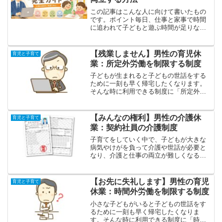
この記事はこんな人に向けて書いたもの
です。ポイント毎日、仕事と家事で時間
に追われて子どもと遊ぶ時間が足りな
い。夫婦で家事・育児の分担がうまくい
かない。共働きの妻と家事・育児の分担
をどのように決めればいいかわからな
【残業しません】男性の育児休
育児と子育て
い。共働き世帯は年々増加して...
業：所定外労働を制限する制度
子どもが生まれると子どもの世話をする
ために一刻も早く帰宅したくなります。
そんな時に利用できる制度に「所定外労
働を制限する制度」があります。この記
事では、所定外労働を制限する制度がど
ういう制度なのか、どんなメリットがあ
【みんなの権利】男性の介護休
育児と子育て
るのかを紹介します。
業：契約社員の介護制度
子育てをしていく中で、子どもが大きな
病気やけがを負って介護や世話が必要と
なり、介護と仕事の両立が難しくなるこ
とがあるかもしれません。そんな時は介
護休業制度を積極的に取得しましょう。
この記事では、契約社員の方が介護休業
【お先に失礼します】男性の育児
育児と子育て
や介護支援制度を利用するための要件に
休業：時間外労働を制限する制度
ついて紹介します。
小さな子どもがいると子どもの世話をす
るために一刻も早く帰宅したくなりま
す。そんな時に利用できる制度に「時間